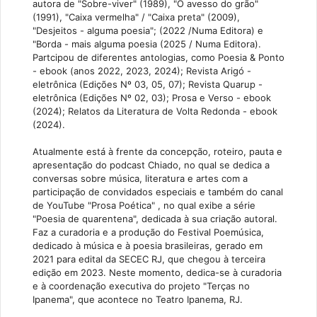
autora de "Sobre-viver" (1989), "O avesso do grão"
(1991), "Caixa vermelha" / "Caixa preta" (2009),
"Desjeitos - alguma poesia"; (2022 /Numa Editora) e
"Borda - mais alguma poesia (2025 / Numa Editora).
Partcipou de diferentes antologias, como Poesia & Ponto
- ebook (anos 2022, 2023, 2024); Revista Arigó -
eletrônica (Edições Nº 03, 05, 07); Revista Quarup -
eletrônica (Edições Nº 02, 03); Prosa e Verso - ebook
(2024); Relatos da Literatura de Volta Redonda - ebook
(2024).
Atualmente está à frente da concepção, roteiro, pauta e
apresentação do podcast Chiado, no qual se dedica a
conversas sobre música, literatura e artes com a
participação de convidados especiais e também do canal
de YouTube "Prosa Poética" , no qual exibe a série
"Poesia de quarentena", dedicada à sua criação autoral.
Faz a curadoria e a produção do Festival Poemúsica,
dedicado à música e à poesia brasileiras, gerado em
2021 para edital da SECEC RJ, que chegou à terceira
edição em 2023. Neste momento, dedica-se à curadoria
e à coordenação executiva do projeto "Terças no
Ipanema", que acontece no Teatro Ipanema, RJ.