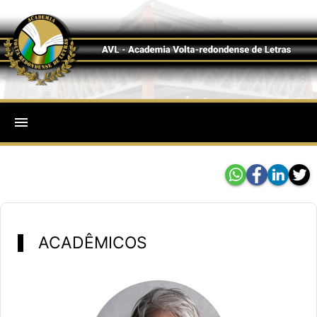
menu
ACADÊMICOS