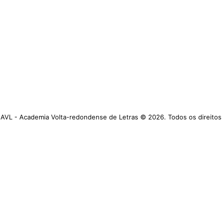
AVL - Academia Volta-redondense de Letras © 2026. Todos os direitos
reservados.
https://www.avl.org.br
Academia Volta-redondense de Letras