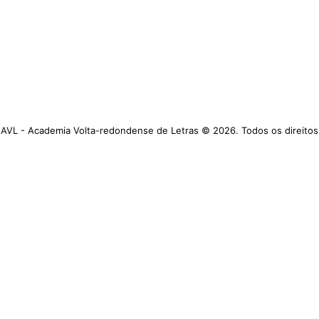
AVL - Academia Volta-redondense de Letras © 2026. Todos os direitos
reservados.
https://www.avl.org.br
Academia Volta-redondense de Letras