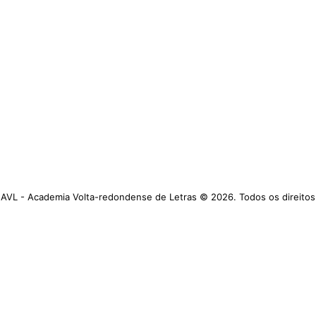
AVL - Academia Volta-redondense de Letras © 2026. Todos os direitos
reservados.
https://www.avl.org.br