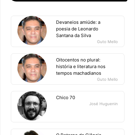
Devaneios amiúde: a
poesia de Leonardo
Santana da Silva
Guto Mello
Oitocentos no plural:
história e literatura nos
tempos machadianos
Guto Mello
Chico 70
José Huguenin