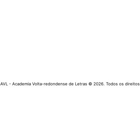
AVL - Academia Volta-redondense de Letras © 2026. Todos os direitos
reservados.
https://www.avl.org.br