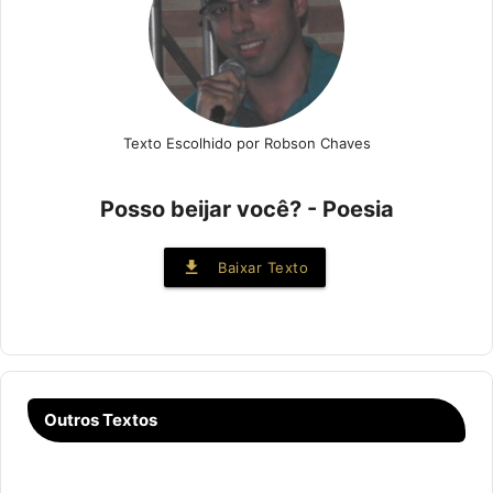
Texto Escolhido por Robson Chaves
Posso beijar você? - Poesia
file_download
Baixar Texto
Outros Textos