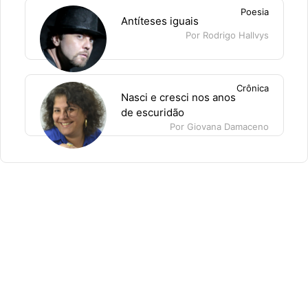
Poesia
Antíteses iguais
Por Rodrigo Hallvys
Crônica
Nasci e cresci nos anos
de escuridão
Por Giovana Damaceno