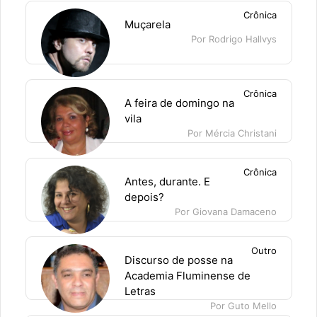
Crônica
Muçarela
Por Rodrigo Hallvys
Crônica
A feira de domingo na
vila
Por Mércia Christani
Crônica
Antes, durante. E
depois?
Por Giovana Damaceno
Outro
Discurso de posse na
Academia Fluminense de
Letras
Por Guto Mello