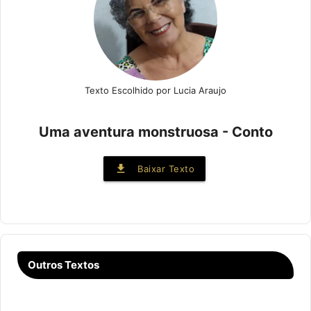
Texto Escolhido por Lucia Araujo
Uma aventura monstruosa - Conto
file_download
Baixar Texto
Outros Textos