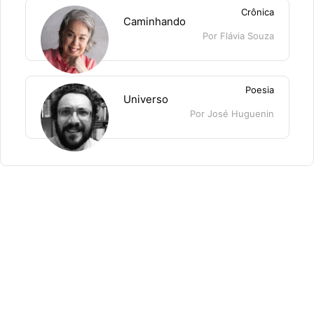
Crônica
Caminhando
Por Flávia Souza
Poesia
Universo
Por José Huguenin