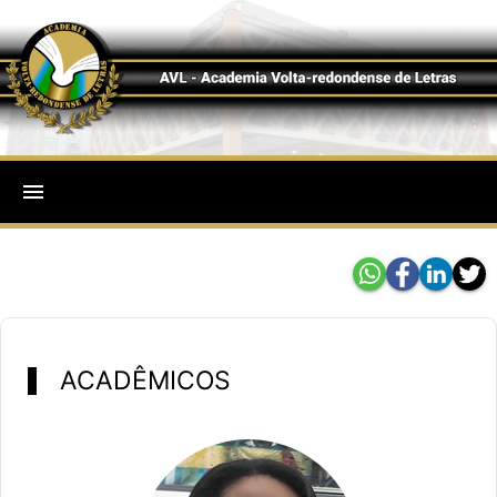
menu
ACADÊMICOS