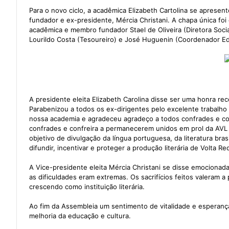
Para o novo ciclo, a acadêmica Elizabeth Cartolina se apres
fundador e ex-presidente, Mércia Christani. A chapa única foi
acadêmica e membro fundador Stael de Oliveira (Diretora Socia
Lourildo Costa (Tesoureiro) e José Huguenin (Coordenador Edi
A presidente eleita Elizabeth Carolina disse ser uma honra rec
Parabenizou a todos os ex-dirigentes pelo excelente trabalh
nossa academia e agradeceu agradeço a todos confrades e con
confrades e confreira a permanecerem unidos em prol da AVL
objetivo de divulgação da língua portuguesa, da literatura bra
difundir, incentivar e proteger a produção literária de Volta 
A Vice-presidente eleita Mércia Christani se disse emocionada
as dificuldades eram extremas. Os sacrifícios feitos valeram
crescendo como instituição literária.
Ao fim da Assembleia um sentimento de vitalidade e esperan
melhoria da educação e cultura.