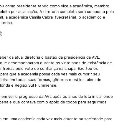
entou como presidente tendo como vice a acadêmica, membro
 eleita por aclamação. A diretoria completa será composta pela
l), a acadêmica Camila Cabral (Secretária), o acadêmico e
torial).
eber da atual diretoria o bastão da presidência da AVL.
o que desempenharam durante os vinte anos de existência de
freiras pelo voto de confiança na chapa. Exortou os
 para que a academia possa cada vez mais cumprir seu
sileira em todas suas formas, gêneros e estilos, além de
Redonda e Região Sul Fluminense.
 em ver o progresso da AVL após os anos de luta inicial onde
 a pena e que contava com o apoio de todos para seguirmos
ça em uma academia cada vez mais atuante na sociedade para