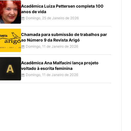
Acadêmica Luiza Pettersen completa 100
anos de vida
Domingo, 25 de Janeiro de 2026
event_note
Chamada para submissão de trabalhos par
ao Número 9 da Revista Arigó
Domingo, 11 de Janeiro de 2026
event_note
Acadêmica Ana Malfacini lança projeto
A
voltado à escrita feminina
Domingo, 11 de Janeiro de 2026
event_note