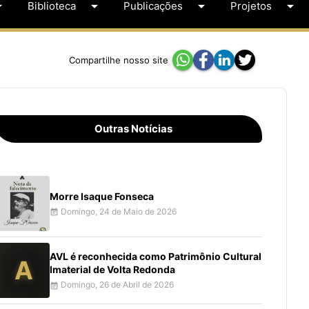
op_down
arrow_drop_down
arrow_drop_down
arrow_drop_down
Biblioteca
Publicações
Projetos
Compartilhe nosso site
Outras Notícias
Morre Isaque Fonseca
Domingo, 24 de Maio de 2026
event_note
AVL é reconhecida como Patrimônio Cultural
A
Imaterial de Volta Redonda
Domingo, 26 de Abril de 2026
event_note