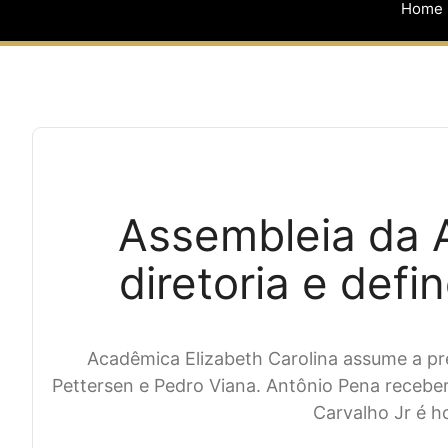
Home
Assembleia da 
diretoria e def
Acadêmica Elizabeth Carolina assume a pr
Pettersen e Pedro Viana. Antônio Pena receber
Carvalho Jr é 