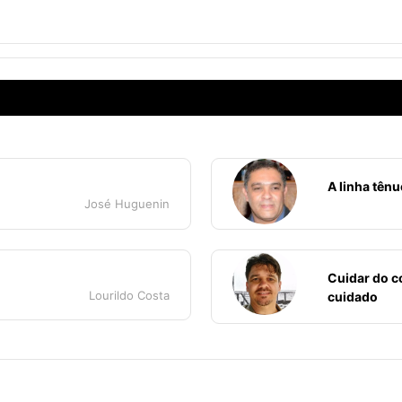
A linha tênu
José Huguenin
Cuidar do c
Lourildo Costa
cuidado