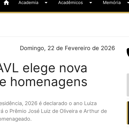
home
arrow_drop_down
arrow_drop_down
arrow_dr
Academia
Acadêmicos
Memória
Domingo, 22 de Fevereiro de 2026
AVL elege nova
ine homenagens
esidência, 2026 é declarado o ano Luiza
á o Prêmio José Luiz de Oliveira e Arthur de
homenageado.