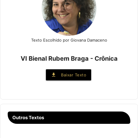
Texto Escolhido por Giovana Damaceno
VI Bienal Rubem Braga - Crônica
file_download
Baixar Texto
Outros Textos