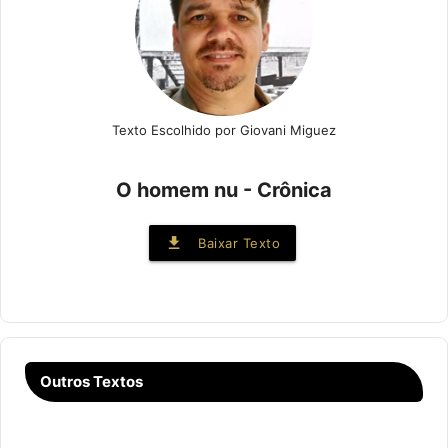
Texto Escolhido por Giovani Miguez
O homem nu - Crônica
file_download
Baixar Texto
Outros Textos