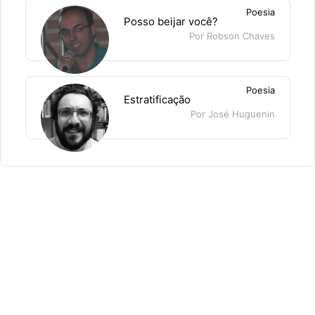
Poesia
Posso beijar você?
Por Robson Chaves
Poesia
Estratificação
Por José Huguenin