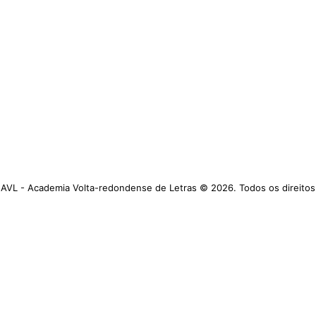
AVL - Academia Volta-redondense de Letras © 2026. Todos os direitos
reservados.
https://www.avl.org.br