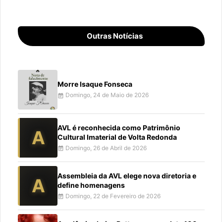
Outras Notícias
Morre Isaque Fonseca
Domingo, 24 de Maio de 2026
event_note
AVL é reconhecida como Patrimônio
A
Cultural Imaterial de Volta Redonda
Domingo, 26 de Abril de 2026
event_note
Assembleia da AVL elege nova diretoria e
A
define homenagens
Domingo, 22 de Fevereiro de 2026
event_note