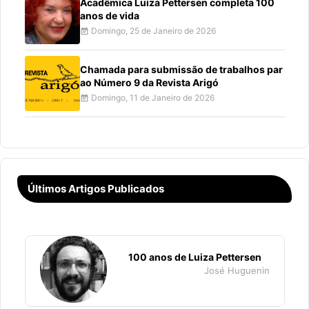
Acadêmica Luiza Pettersen completa 100
anos de vida
Domingo, 25 de Janeiro de 2026
event_note
Chamada para submissão de trabalhos par
ao Número 9 da Revista Arigó
Domingo, 11 de Janeiro de 2026
event_note
Últimos Artigos Publicados
100 anos de Luiza Pettersen
José Huguenin