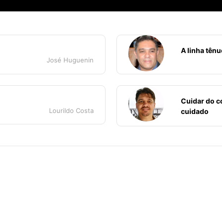
A linha tênu
José Huguenin
Cuidar do c
Lourildo Costa
cuidado