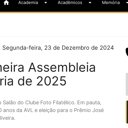
home
arrow_drop_down
arrow_drop_down
arrow_dr
Academia
Acadêmicos
Memória
Segunda-feira, 23 de Dezembro de 2024
eira Assembleia
ria de 2025
 Salão do Clube Foto Filatélico. Em pauta,
0 anos da AVL e eleição para o Prêmio José
iveira.