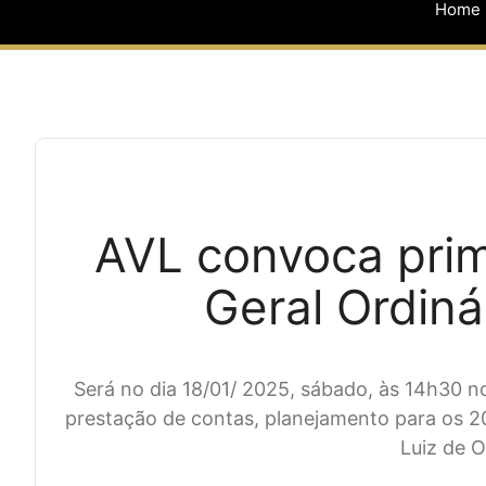
Home
AVL convoca prim
Geral Ordiná
Será no dia 18/01/ 2025, sábado, às 14h30 no
prestação de contas, planejamento para os 2
Luiz de Ol