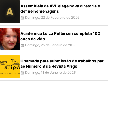
Assembleia da AVL elege nova diretoria e
A
define homenagens
Domingo, 22 de Fevereiro de 2026
event_note
Acadêmica Luiza Pettersen completa 100
anos de vida
Domingo, 25 de Janeiro de 2026
event_note
Chamada para submissão de trabalhos par
ao Número 9 da Revista Arigó
Domingo, 11 de Janeiro de 2026
event_note