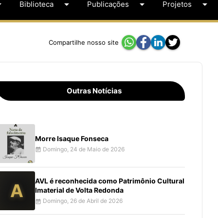
op_down
arrow_drop_down
arrow_drop_down
arrow_drop_down
Biblioteca
Publicações
Projetos
Compartilhe nosso site
Outras Notícias
Morre Isaque Fonseca
Domingo, 24 de Maio de 2026
event_note
AVL é reconhecida como Patrimônio Cultural
A
Imaterial de Volta Redonda
Domingo, 26 de Abril de 2026
event_note