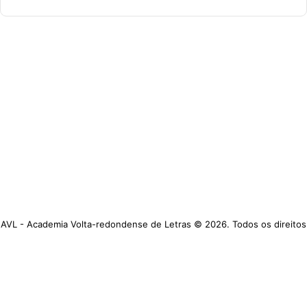
AVL - Academia Volta-redondense de Letras © 2026. Todos os direitos
reservados.
https://www.avl.org.br