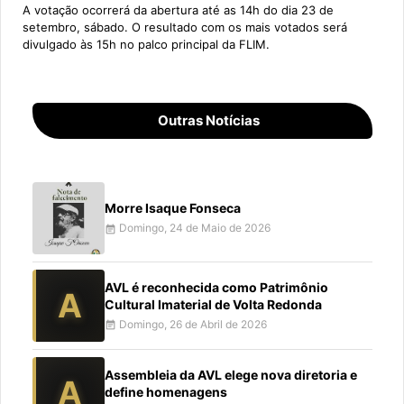
A votação ocorrerá da abertura até as 14h do dia 23 de
setembro, sábado. O resultado com os mais votados será
divulgado às 15h no palco principal da FLIM.
Outras Notícias
Morre Isaque Fonseca
Domingo, 24 de Maio de 2026
event_note
AVL é reconhecida como Patrimônio
A
Cultural Imaterial de Volta Redonda
Domingo, 26 de Abril de 2026
event_note
Assembleia da AVL elege nova diretoria e
A
define homenagens