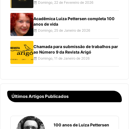
Domingo, 22 de Fevereiro de 2026
event_note
Acadêmica Luiza Pettersen completa 100
anos de vida
Domingo, 25 de Janeiro de 2026
event_note
Chamada para submissão de trabalhos par
ao Número 9 da Revista Arigó
Domingo, 11 de Janeiro de 2026
event_note
Últimos Artigos Publicados
100 anos de Luiza Pettersen