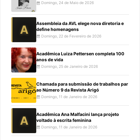
Domingo, 24 de Maio de 2026
event_note
Assembleia da AVL elege nova diretoria e
A
define homenagens
Domingo, 22 de Fevereiro de 2026
event_note
Acadêmica Luiza Pettersen completa 100
anos de vida
Domingo, 25 de Janeiro de 2026
event_note
Chamada para submissão de trabalhos par
ao Número 9 da Revista Arigó
Domingo, 11 de Janeiro de 2026
event_note
Acadêmica Ana Malfacini lança projeto
A
voltado à escrita feminina
Domingo, 11 de Janeiro de 2026
event_note