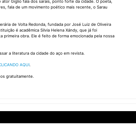
tor Giglio fala dos sarais, ponto forte da cidade. O poeta,
oares, fala de um movimento poético mais recente, o Sarau
iterária de Volta Redonda, fundada por José Luiz de Oliveira
tuição é acadêmica Silvia Helena Xándy, que já foi
a primeira obra. Ele é feito de forma emocionada pela nossa
sar a literatura da cidade do aço em revista.
CLICANDO AQUI
.
dos gratuitamente.