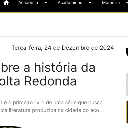
home
arrow_drop_down
arrow_drop_down
arrow_dr
Academia
Acadêmicos
Memória
Terça-feira, 24 de Dezembro de 2024
bre a história da
Volta Redonda
1 é o primeiro livro de uma série que busca
ica literatura produzida na cidade do aço.