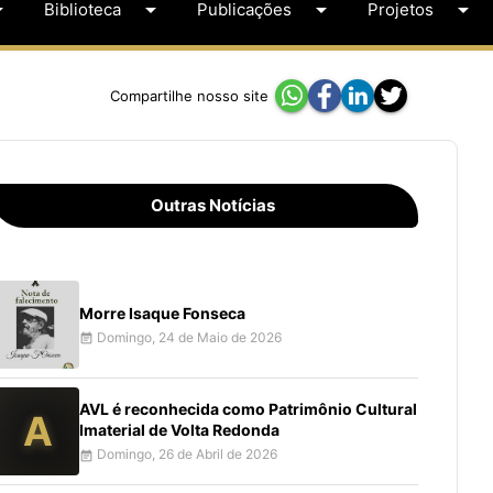
op_down
arrow_drop_down
arrow_drop_down
arrow_drop_down
Biblioteca
Publicações
Projetos
Compartilhe nosso site
Outras Notícias
Morre Isaque Fonseca
Domingo, 24 de Maio de 2026
event_note
AVL é reconhecida como Patrimônio Cultural
A
Imaterial de Volta Redonda
Domingo, 26 de Abril de 2026
event_note