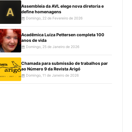
Assembleia da AVL elege nova diretoria e
A
define homenagens
Domingo, 22 de Fevereiro de 2026
event_note
Acadêmica Luiza Pettersen completa 100
anos de vida
Domingo, 25 de Janeiro de 2026
event_note
Chamada para submissão de trabalhos par
ao Número 9 da Revista Arigó
Domingo, 11 de Janeiro de 2026
event_note