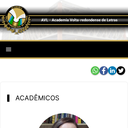
menu
ACADÊMICOS