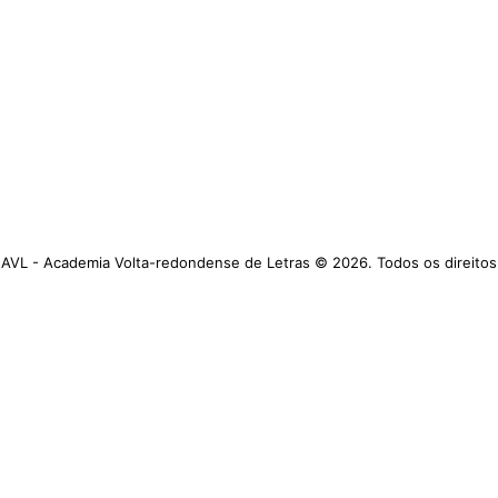
AVL - Academia Volta-redondense de Letras © 2026. Todos os direitos
reservados.
https://www.avl.org.br
Academia Volta-redondense de Letras